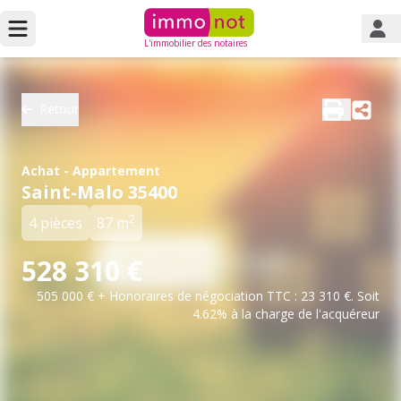
L'immobilier des notaires
Retour
Achat - Appartement
Saint-Malo 35400
2
4 pièces
87 m
528 310 €
505 000 € + Honoraires de négociation TTC : 23 310 €. Soit
4.62% à la charge de l'acquéreur