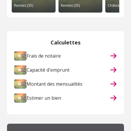
Rennes (35)
Rennes (35)
Calculettes
Frais de notaire
Capacité d'emprunt
Montant des mensualités
Estimer un bien