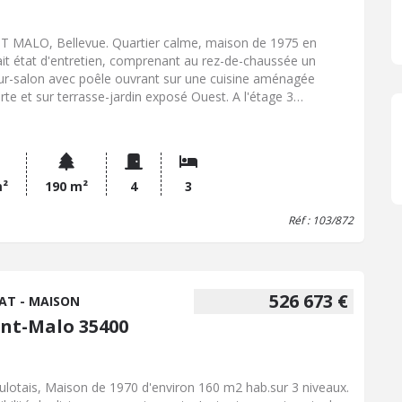
 véhicules ainsi qu'un bel espace jardin orienté Sud et sa
let auprès de l'étude notariale et obtenu leur agrément
le terrasse bois offrant une vue sur la verdure sans vis-à-vis.
participer à la vente.
couvrir sans tarder !
T MALO, Bellevue. Quartier calme, maison de 1975 en
ait état d'entretien, comprenant au rez-de-chaussée un
ur-salon avec poêle ouvrant sur une cuisine aménagée
rte et sur terrasse-jardin exposé Ouest. A l'étage 3
bres, salle d'eau, autre douche complémentaire. Un garage
 et un cellier complètent ce bien. - Classe énergie : D -
se climat : D - Montant estimé des dépenses annuelles
ergie pour un usage standard : 1680 à 2350 € (base 2022) -
 Hon. Négo Inclus : 336 122 € dont 3,42% Hon. Négo TTC
m²
190 m²
4
3
ge acq. Prix Hors Hon. Négo : 325 000 € - Réf : 103/872
Réf : 103/872
526 673 €
AT - MAISON
int-Malo 35400
ulotais, Maison de 1970 d'environ 160 m2 hab.sur 3 niveaux.