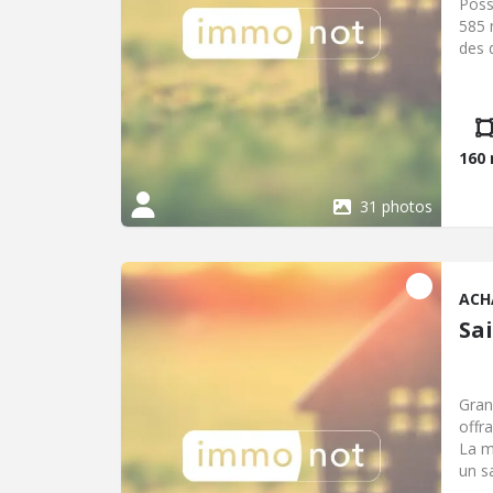
Poss
585 
des 
à 48
3,27
€ - 
160
31 photos
ACH
Sa
Gran
offr
La m
un s
prem