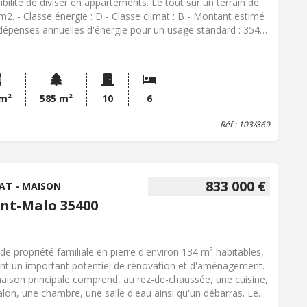
ibilité de diviser en appartements. Le tout sur un terrain de
m2. - Classe énergie : D - Classe climat : B - Montant estimé
dépenses annuelles d'énergie pour un usage standard : 3540
60 € (base 2022) - Prix Hon. Négo Inclus : 526 672 € dont
% Hon. Négo TTC charge acq. Prix Hors Hon. Négo : 510 000
Réf : 103/869
 m²
585 m²
10
6
Réf : 103/869
833 000 €
AT - MAISON
int-Malo 35400
de propriété familiale en pierre d'environ 134 m² habitables,
ant un important potentiel de rénovation et d'aménagement.
aison principale comprend, au rez-de-chaussée, une cuisine,
alon, une chambre, une salle d'eau ainsi qu'un débarras. Le
ier étage dessert quatre chambres, tandis que le dernier