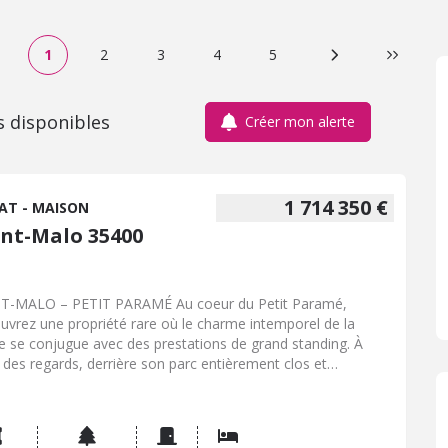
1
2
3
4
5
Page suivante
Dernière
s disponibles
Créer mon alerte
1 714 350 €
AT - MAISON
int-Malo 35400
T-MALO – PETIT PARAMÉ Au coeur du Petit Paramé,
uvrez une propriété rare où le charme intemporel de la
re se conjugue avec des prestations de grand standing. À
ri des regards, derrière son parc entièrement clos et
aitement entretenu, cette demeure de caractère offre un
e de vie exceptionnel, alliant calme, élégance et confort
lu. La maison principale, entièrement rénovée avec des
riaux de qualité, développe de généreux volumes. Dès