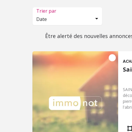
Trier par
Date
Être alerté des nouvelles annonce
ACH
Sa
SAIN
déco
pier
l'ab
parf
cadr
abso
maté