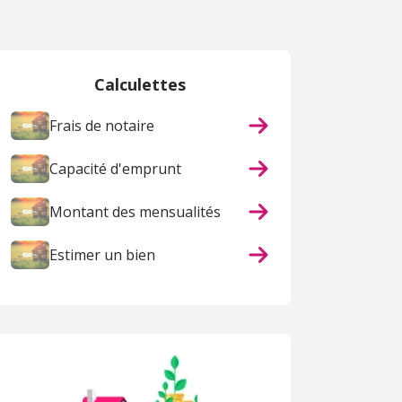
 page
Calculettes
Frais de notaire
Capacité d'emprunt
Montant des mensualités
Estimer un bien