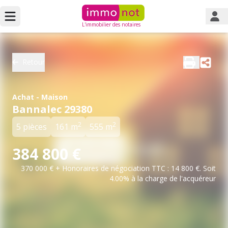
L'immobilier des notaires
Retour
Achat - Maison
Bannalec 29380
2
2
5 pièces
161 m
555 m
384 800 €
370 000 € + Honoraires de négociation TTC : 14 800 €. Soit
4.00% à la charge de l'acquéreur