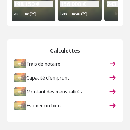
198 150 €
156 000 €
243 290 
Audierne (29)
Landerneau (29)
Lannilis (29)
Calculettes
Frais de notaire
Capacité d'emprunt
Montant des mensualités
Estimer un bien