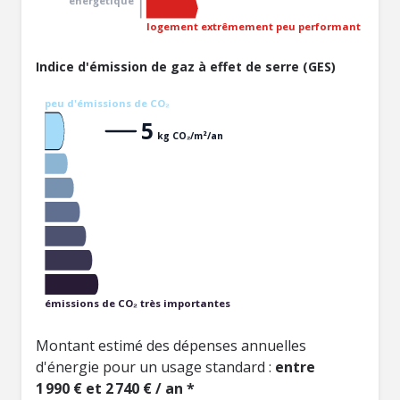
énergétique
logement extrêmement peu performant
Indice d'émission de gaz à effet de serre (GES)
peu d'émissions de CO₂
5
kg CO₂/m²/an
émissions de CO₂ très importantes
Montant estimé des dépenses annuelles
d'énergie pour un usage standard :
entre
1 990 € et 2 740 € / an *