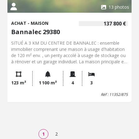
13 photos
ACHAT - MAISON
137 800 €
Bannalec 29380
SITUÉ A 3 KM DU CENTRE DE BANNALEC : ensemble
immobilier comprenant une maison à usage d'habitation
de 120 m² env. , un penty accolé à usage de stockage ou
à rénover et un garage individuel. La maison principale est
en cours de rénovation et vendue en l'état actuel
d'avancement des travaux. Elle comprend au RDC :
entrée, salon-séjour, WC; A l'étage : couloir, trois
123 m²
1 100 m²
4
3
chambres, SDE et WC. Possibilité de racheter en
supplément et à un prix réduit tous les matériaux
Réf : 11352/875
nécessaires pour poursuivre la rénovation. Double vitrage
PVC. Pas de mode de chauffage fixe. Assainissement
individuel. Terrain a aménager de 1100 m² env.. BEAU
POTENTIEL !
1
2