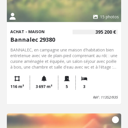
15 photos
ACHAT - MAISON
395 200 €
Bannalec 29380
BANNALEC, en campagne une maison d'habitation bien
entretenue avec vie de plain-pied comprenant au rdc : une
cuisine aménagée et équipée, un salon-séjour avec poêle
à bois, une chambre et salle d'eau avec wc et à l'étage :
une mezzanine, dégagement, deux chambres et salle de
bains avec wc. Deux hangars et dépendances en pierres
sur un terrain de 3697m² .
116 m²
3 697 m²
5
3
Réf : 11352/935