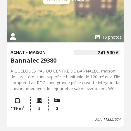
15 photos
ACHAT - MAISON
241 500 €
Bannalec 29380
A QUELQUES PAS DU CENTRE DE BANNALEC, maison
de caractère d'une superficie habitable de 120 m² env. Elle
comprend au RDC : une grande pièce ouverte intégrant la
cuisine aménagée, le séjour et le salon avec insert, WC.
Au premier étage : deux chambres et SDE. Au second
étage : deux pièces aménagées. Une annexe en pierres
indépendante comprenant un garage avec un étage et un
119 m²
5
3
cellier attenant. Le tout sur un terrain de 834 m² env..
Réf : 11352/924