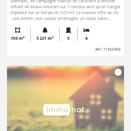
Bannalec, en campagne maison de caractère à rénover
offrant de beaux volumes sur 3 niveaux ainsi qu'un hangar
implanté sur un terrain de 5221m² La maison offre au rdc
: une entrée, une cuisine aménagée, un vaste salon-
séjour avec cheminée, une salle de bains, chaufferie et
wc, au premier étage : un palier et deux grandes
chambres et au deuxième étage : deux chambres et un
150 m²
5 221 m²
5
4
débarras.
Réf : 11352/955