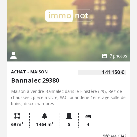
7 photos
ACHAT - MAISON
141 150 €
Bannalec 29380
Maison à vendre Bannalec dans le Finistère (29), Rez-de-
chaussée : pièce à vivre, W.C. buanderie 1er étage salle de
bains, deux chambres
69 m²
1 464 m²
5
4
Réf : MA 1343