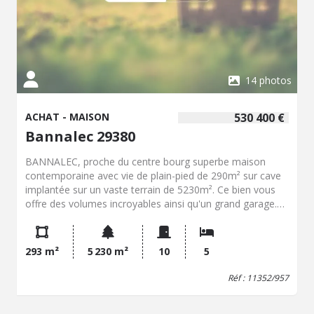
14 photos
ACHAT - MAISON
530 400 €
Bannalec 29380
BANNALEC, proche du centre bourg superbe maison
contemporaine avec vie de plain-pied de 290m² sur cave
implantée sur un vaste terrain de 5230m². Ce bien vous
offre des volumes incroyables ainsi qu'un grand garage.
La pompe à chaleur est récente et la maison raccordée
au tout à l'égout.
293 m²
5 230 m²
10
5
Réf : 11352/957