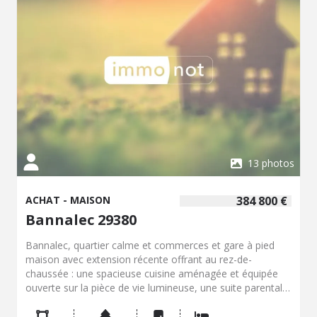
13 photos
ACHAT - MAISON
384 800 €
Bannalec 29380
Bannalec, quartier calme et commerces et gare à pied
maison avec extension récente offrant au rez-de-
chaussée : une spacieuse cuisine aménagée et équipée
ouverte sur la pièce de vie lumineuse, une suite parentale,
buanderie et wc, au premier étage : un palier et une suite
parentale et deuxième étage une chambre avec salle