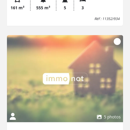
d'eau et wc. Retrouvez également demi niveau vous
161 m²
555 m²
5
3
offrant une salle tv/bureau. Un terrain de 555m² clos avec
garage et parking.
Réf : 11352/934
5 photos