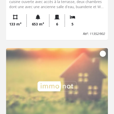
cuisine ouverte avec accès à la terrasse, deux chambres
dont une avec une ancienne salle d'eau, buanderie et WC.
Aux étages: d'un coté une mezzanine et une chambre en
enfilade et de l'autre côté deux chambres et une SDE
avec WC. Jardin et parking. Le tout sur un terrain de 653
133 m²
653 m²
6
5
m² env. Chauffage individuel au fuel. Double vitrage PVC.
LE BOURG DE BANNALEC ET SES COMMERCES ET
Réf : 11352/902
ECOLES A PIEDS