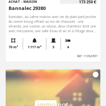
ACHAT - MAISON
173 250 €
Bannalec 29380
Bannalec, au calme maison avec vie de plain-pied proche
du centre bourg offrant au rez-de-chaussée : une
véranda, une cuisine, un séjour, deux chambres dont une
avec mezzanine, une salle d'eau et wc et à l'étage deux
chambres et grenier. Un garage, cours bitumée et abri de
jardin sur un terrain de 1117 m².
70 m²
1 117 m²
5
4
Réf : 11352/931