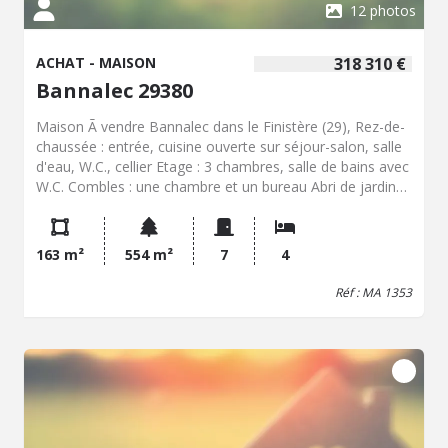
12 photos
ACHAT - MAISON
318 310 €
Bannalec 29380
Maison Ã vendre Bannalec dans le Finistère (29), Rez-de-
chaussée : entrée, cuisine ouverte sur séjour-salon, salle
d'eau, W.C., cellier Etage : 3 chambres, salle de bains avec
W.C. Combles : une chambre et un bureau Abri de jardin
Jardin
163 m²
554 m²
7
4
Réf : MA 1353