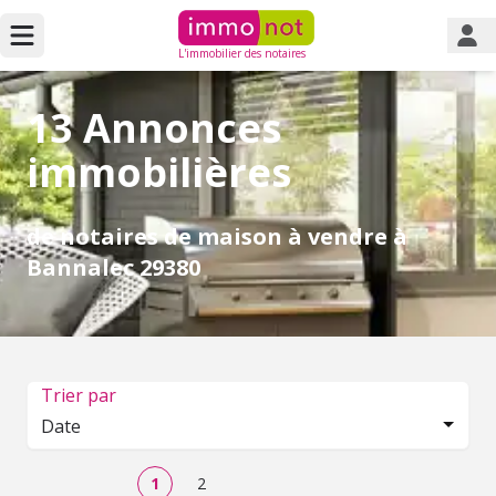
L'immobilier des notaires
13 Annonces
immobilières
de notaires de maison à vendre à
Bannalec 29380
Trier par
Date
1
2