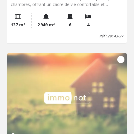
chambres, offrant un cadre de vie confortable et
fonctionnel. L'intérieur se compose notamment d'un
espace de vie lumineux, d'une cuisine, d'une salle de bains
ainsi que d'un WC séparé. Le bien dispose également
137 m²
2 949 m²
6
4
d'une cave, idéale pour le stockage ou le rangement, ainsi
que de deux garages, apportant un confort
Réf : 29143-97
supplémentaire pour le stationnement ou le stockage.
Implantée dans la commune de Bannalec, la propriété
bénéficie d'un environnement disposant de nombreux
services de proximité : écoles, commerces et activités de
loisirs. La région est également appréciée pour son cadre
naturel, avec notamment l'accès au canal de Nantes à
Brest et aux voies vertes, propices aux promenades et
activités de plein air.