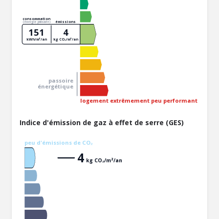
consommation
émissions
(énergie primaire)
151
4
kWh/m²/an
kg CO₂/m²/an
passoire
énergétique
logement extrêmement peu performant
Indice d'émission de gaz à effet de serre (GES)
peu d'émissions de CO₂
4
kg CO₂/m²/an