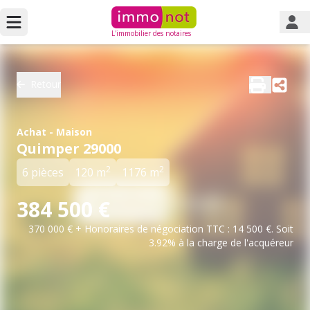
L'immobilier des notaires
Retour
Achat - Maison
Quimper 29000
2
2
6 pièces
120 m
1176 m
384 500 €
370 000 € + Honoraires de négociation TTC : 14 500 €. Soit
3.92% à la charge de l'acquéreur