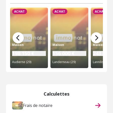
ACHAT
ACHAT
ACHAT
Maison
Maison
Maison
198 150 €
156 000 €
243 290 
Audierne (29)
Landerneau (29)
Lannilis (29)
Calculettes
Frais de notaire